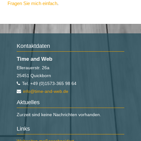
Fragen Sie mich einfach
.
Kontaktdaten
Time and Web
Ellerauerstr. 26a
25451
Quickborn
Tel.
+49 (0)1573-365 98 64
info@time-and-web.de
Aktuelles
Zurzeit sind keine Nachrichten vorhanden.
Links
Navigation